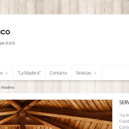
gas D.D.D
os
“La Madera”
Contacto
Noticias
a Madera
SER
“La 
Cola
Contr