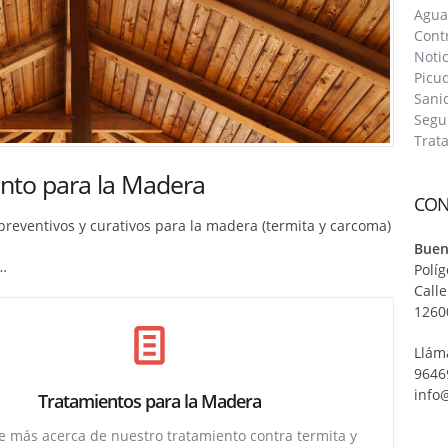
Agua
Contr
Notic
Picu
Sani
Segu
Trat
nto para la Madera
CON
preventivos y curativos para la madera (termita y carcoma)
Buen
…
Políg
Calle
12600
Llám
9646
info
Tratamientos para la Madera
 más acerca de nuestro tratamiento contra termita y