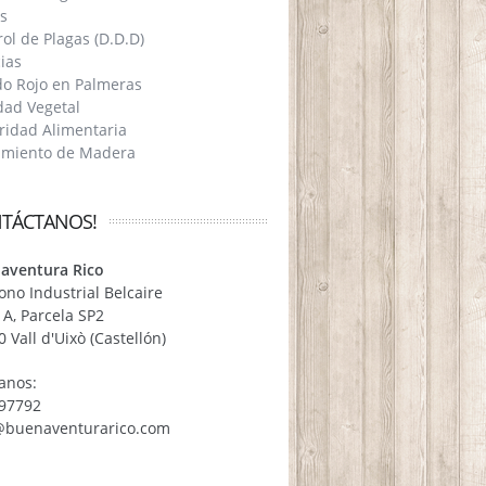
s
ol de Plagas (D.D.D)
ias
do Rojo en Palmeras
dad Vegetal
ridad Alimentaria
amiento de Madera
TÁCTANOS!
aventura Rico
ono Industrial Belcaire
 A, Parcela SP2
 Vall d'Uixò (Castellón)
anos:
97792
@buenaventurarico.com